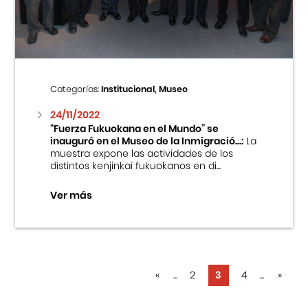
Categorías:
Institucional, Museo
24/11/2022
“Fuerza Fukuokana en el Mundo” se
inauguró en el Museo de la Inmigració...:
La
muestra expone las actividades de los
distintos kenjinkai fukuokanos en di...
Ver más
«
...
2
3
4
...
»