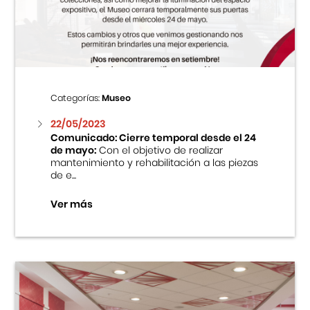
Centro Cultural Peruano Japonés
Cursos
Museo de la Inmigración Japonesa
Categorías:
Museo
Fondo Editorial
22/05/2023
Comunicado: Cierre temporal desde el 24
de mayo:
Con el objetivo de realizar
Teatro Peruano Japonés
mantenimiento y rehabilitación a las piezas
de e...
Ver más