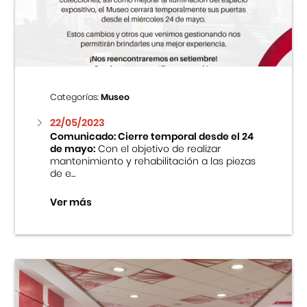
Centro Cultural Peruano Japonés
Cursos
Museo de la Inmigración Japonesa
Categorías:
Museo
Fondo Editorial
22/05/2023
Comunicado: Cierre temporal desde el 24
de mayo:
Con el objetivo de realizar
Teatro Peruano Japonés
mantenimiento y rehabilitación a las piezas
de e...
Ver más