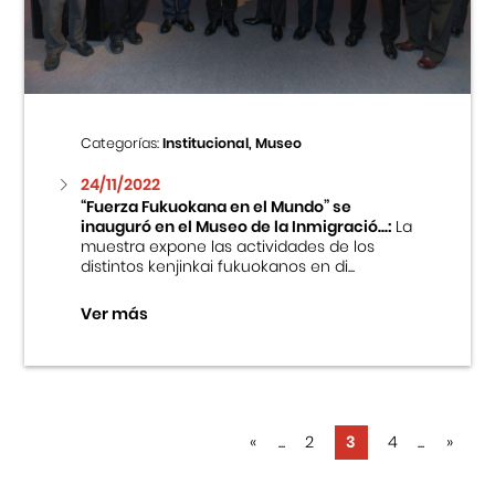
Categorías:
Institucional, Museo
24/11/2022
“Fuerza Fukuokana en el Mundo” se
inauguró en el Museo de la Inmigració...:
La
muestra expone las actividades de los
distintos kenjinkai fukuokanos en di...
Ver más
«
...
2
3
4
...
»