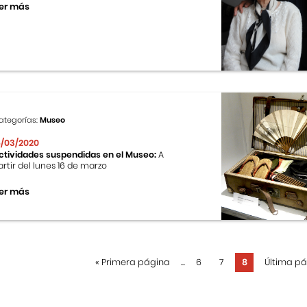
er más
ategorías:
Museo
6/03/2020
ctividades suspendidas en el Museo:
A
artir del lunes 16 de marzo
er más
«
Primera página
...
6
7
8
Última p