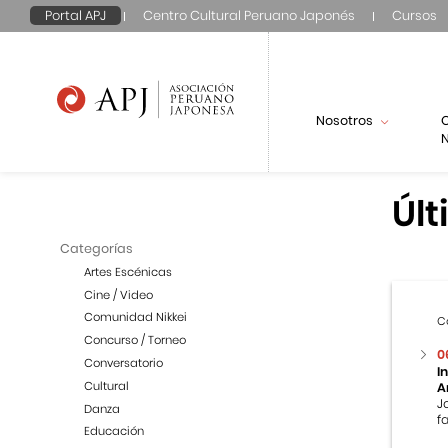
Portal APJ
Centro Cultural Peruano Japonés
Cursos
Nosotros
N
Últ
Categorías
Artes Escénicas
Cine / Video
Comunidad Nikkei
C
Concurso / Torneo
0
Conversatorio
I
Cultural
A
J
Danza
f
Educación