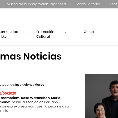
Museo de la Inmigración Japonesa
Fondo Editorial
Teat
Comunidad
Promoción
Cursos
ikkei
Cultural
imas Noticias
ategorías:
Institucional, Museo
6/05/2020
n memoriam. Rosa Watanabe y Mario
mano:
Desde la Asociación Peruano
aponesa expresamos nuestro pésame a su
amilia