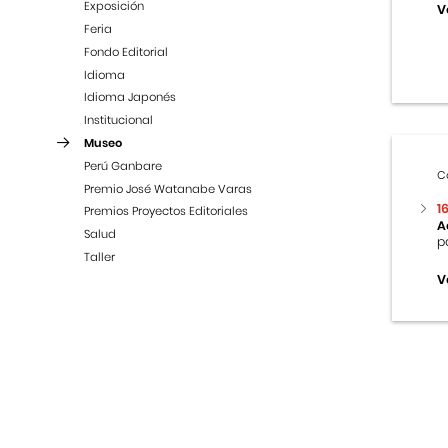
Exposición
V
Feria
Fondo Editorial
Idioma
Idioma Japonés
Institucional
Museo
Perú Ganbare
C
Premio José Watanabe Varas
1
Premios Proyectos Editoriales
A
Salud
p
Taller
V