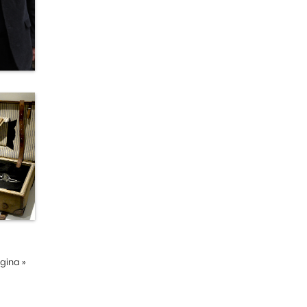
ágina
»