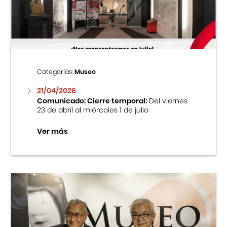
Centro Cultural Peruano Japonés
Cursos
Museo de la Inmigración Japonesa
Categorías:
Museo
Fondo Editorial
21/04/2026
Comunicado: Cierre temporal:
Del viernes
23 de abril al miércoles 1 de julio
Teatro Peruano Japonés
Ver más