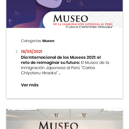
Centro Cultural Peruano Japonés
Cursos
Museo de la Inmigración Japonesa
Categorías:
Museo
Fondo Editorial
18/05/2021
Día Internacional de los Museos 2021: el
reto de reimaginar su futuro:
El Museo de la
Teatro Peruano Japonés
Inmigración Japonesa al Perú “Carlos
Chiyoteru Hiraoka” ...
Ver más