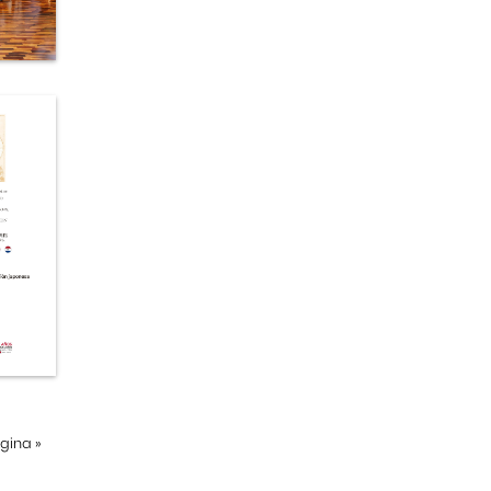
ágina
»