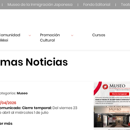
Museo de la Inmigración Japonesa
Fondo Editorial
Teat
Comunidad
Promoción
Cursos
ikkei
Cultural
imas Noticias
ategorías:
Museo
1/04/2026
omunicado: Cierre temporal:
Del viernes 23
e abril al miércoles 1 de julio
er más