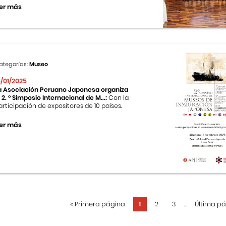
er más
ategorías:
Museo
5/01/2025
a Asociación Peruano Japonesa organiza
l 2. ° Simposio Internacional de M...:
Con la
articipación de expositores de 10 países.
er más
«
Primera página
1
2
3
...
Última p