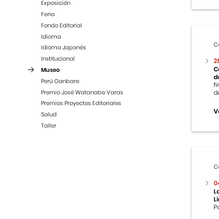
Exposición
Feria
Fondo Editorial
Idioma
C
Idioma Japonés
Institucional
2
C
Museo
d
Perú Ganbare
f
Premio José Watanabe Varas
d
Premios Proyectos Editoriales
V
Salud
Taller
C
0
L
L
P