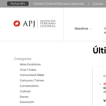
Portal APJ
Centro Cultural Peruano Japonés
Cursos
Nosotros
N
Últ
Categorías
Artes Escénicas
Cine / Video
Comunidad Nikkei
C
Concurso / Torneo
2
Conversatorio
C
Cultural
d
Danza
V
Educación