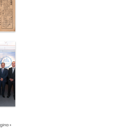
ágina
»