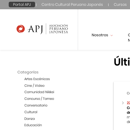
Portal APJ
Centro Cultural Peruano Japonés
Cursos
Nosotros
N
Últ
Categorías
Artes Escénicas
Cine / Video
Comunidad Nikkei
C
Concurso / Torneo
2
Conversatorio
C
Cultural
d
m
Danza
de
Educación