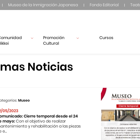
Museo de la Inmigración Japonesa
Fondo Editorial
Teat
Comunidad
Promoción
Cursos
ikkei
Cultural
imas Noticias
ategorías:
Museo
2/05/2023
omunicado: Cierre temporal desde el 24
e mayo:
Con el objetivo de realizar
antenimiento y rehabilitación a las piezas
 e...