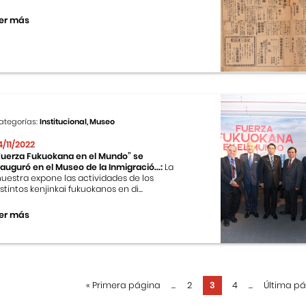
er más
ategorías:
Institucional, Museo
4/11/2022
Fuerza Fukuokana en el Mundo” se
nauguró en el Museo de la Inmigració...:
La
uestra expone las actividades de los
istintos kenjinkai fukuokanos en di...
er más
«
Primera página
...
2
3
4
...
Última p