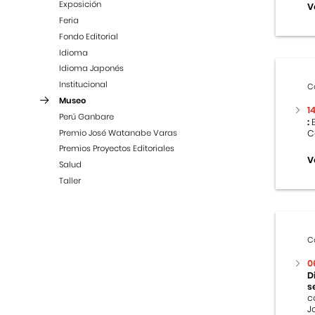
Exposición
V
Feria
Fondo Editorial
Idioma
Idioma Japonés
Institucional
C
Museo
1
Perú Ganbare
:
E
Premio José Watanabe Varas
C
Premios Proyectos Editoriales
V
Salud
Taller
C
0
D
s
c
J