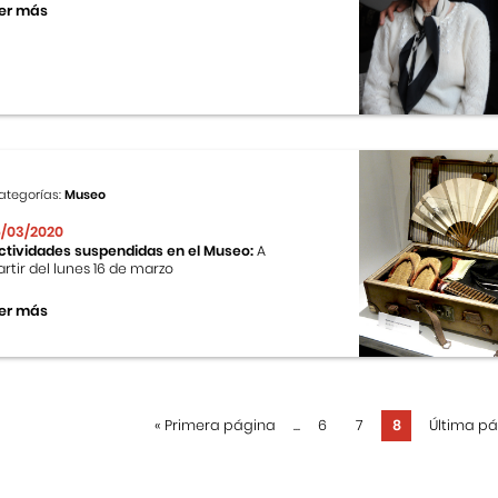
er más
ategorías:
Museo
6/03/2020
ctividades suspendidas en el Museo:
A
artir del lunes 16 de marzo
er más
«
Primera página
...
6
7
8
Última p