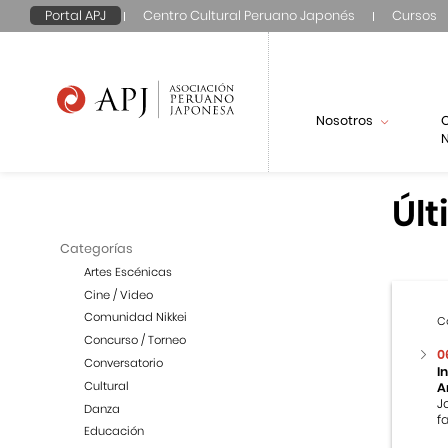
Portal APJ
Centro Cultural Peruano Japonés
Cursos
Nosotros
N
Últ
Categorías
Artes Escénicas
Cine / Video
Comunidad Nikkei
C
Concurso / Torneo
0
Conversatorio
I
Cultural
A
J
Danza
f
Educación