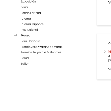
Exposición
V
Feria
Fondo Editorial
Idioma
Idioma Japonés
Institucional
Museo
Perú Ganbare
C
Premio José Watanabe Varas
1
Premios Proyectos Editoriales
A
Salud
p
Taller
V