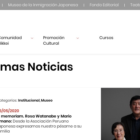
Museo de la Inmigración Japonesa
Fondo Editorial
Teat
Comunidad
Promoción
Cursos
ikkei
Cultural
imas Noticias
ategorías:
Institucional, Museo
6/05/2020
n memoriam. Rosa Watanabe y Mario
mano:
Desde la Asociación Peruano
aponesa expresamos nuestro pésame a su
amilia