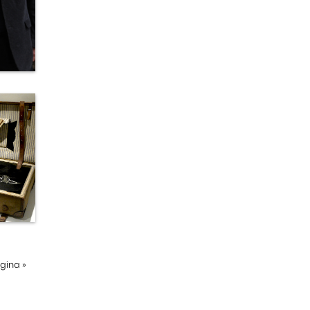
ágina
»