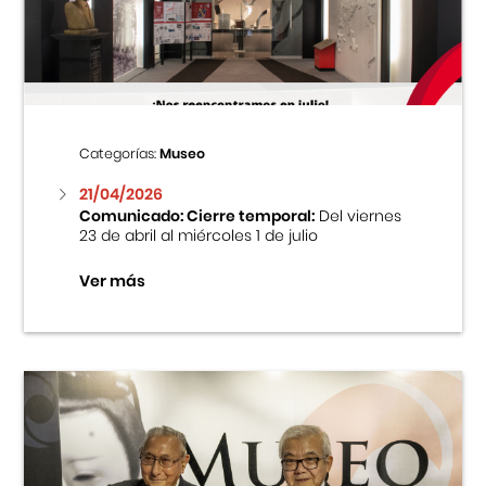
Centro Cultural Peruano Japonés
Cursos
Museo de la Inmigración Japonesa
Categorías:
Museo
Fondo Editorial
21/04/2026
Comunicado: Cierre temporal:
Del viernes
23 de abril al miércoles 1 de julio
Teatro Peruano Japonés
Ver más