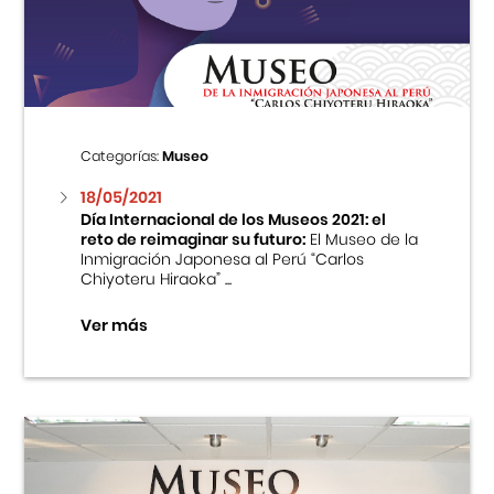
Centro Cultural Peruano Japonés
Cursos
Museo de la Inmigración Japonesa
Categorías:
Museo
Fondo Editorial
18/05/2021
Día Internacional de los Museos 2021: el
reto de reimaginar su futuro:
El Museo de la
Teatro Peruano Japonés
Inmigración Japonesa al Perú “Carlos
Chiyoteru Hiraoka” ...
Ver más