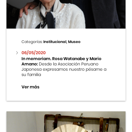
Centro Cultural Peruano Japonés
Cursos
Museo de la Inmigración Japonesa
Categorías:
Institucional, Museo
Fondo Editorial
06/05/2020
In memoriam. Rosa Watanabe y Mario
Amano:
Desde la Asociación Peruano
Teatro Peruano Japonés
Japonesa expresamos nuestro pésame a
su familia
Ver más