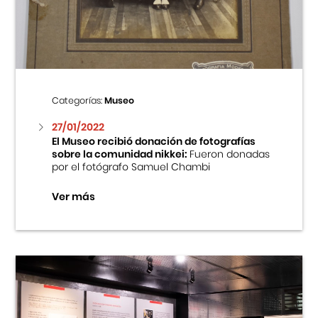
Centro Cultural Peruano Japonés
Cursos
Museo de la Inmigración Japonesa
Categorías:
Museo
Fondo Editorial
27/01/2022
El Museo recibió donación de fotografías
sobre la comunidad nikkei:
Fueron donadas
Teatro Peruano Japonés
por el fotógrafo Samuel Chambi
Ver más