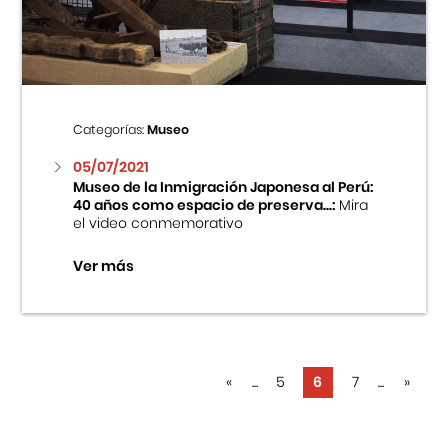
Categorías:
Museo
05/07/2021
Museo de la Inmigración Japonesa al Perú:
40 años como espacio de preserva...:
Mira
el video conmemorativo
Ver más
«
...
5
6
7
...
»