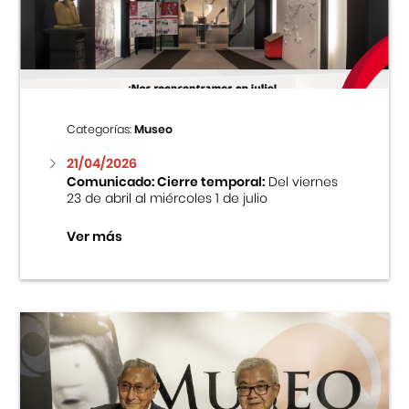
Centro Cultural Peruano Japonés
Cursos
Museo de la Inmigración Japonesa
Categorías:
Museo
Fondo Editorial
21/04/2026
Comunicado: Cierre temporal:
Del viernes
23 de abril al miércoles 1 de julio
Teatro Peruano Japonés
Ver más