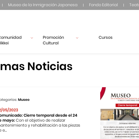
Museo de la Inmigración Japonesa
Fondo Editorial
Teat
Comunidad
Promoción
Cursos
ikkei
Cultural
imas Noticias
ategorías:
Museo
2/05/2023
omunicado: Cierre temporal desde el 24
e mayo:
Con el objetivo de realizar
antenimiento y rehabilitación a las piezas
 e...