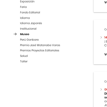
Exposición
V
Feria
Fondo Editorial
Idioma
Idioma Japonés
Institucional
C
Museo
1
Perú Ganbare
:
E
Premio José Watanabe Varas
C
Premios Proyectos Editoriales
V
Salud
Taller
C
0
D
s
c
J