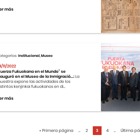
er más
ategorías:
Institucional, Museo
4/11/2022
Fuerza Fukuokana en el Mundo” se
nauguró en el Museo de la Inmigració...:
La
uestra expone las actividades de los
istintos kenjinkai fukuokanos en di...
er más
«
Primera página
...
2
3
4
...
Última p