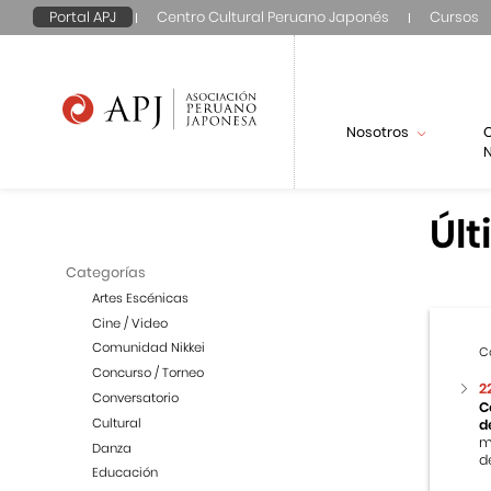
Portal APJ
Centro Cultural Peruano Japonés
Cursos
Nosotros
N
Últ
Categorías
Artes Escénicas
Cine / Video
Comunidad Nikkei
C
Concurso / Torneo
2
Conversatorio
C
Cultural
d
m
Danza
de
Educación