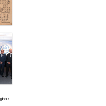
ágina
»