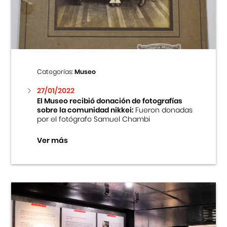
Centro Cultural Peruano Japonés
Cursos
Museo de la Inmigración Japonesa
Categorías:
Museo
Fondo Editorial
27/01/2022
El Museo recibió donación de fotografías
sobre la comunidad nikkei:
Fueron donadas
Teatro Peruano Japonés
por el fotógrafo Samuel Chambi
Ver más