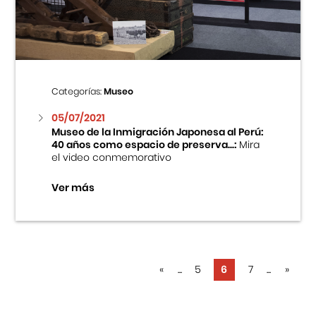
Categorías:
Museo
05/07/2021
Museo de la Inmigración Japonesa al Perú:
40 años como espacio de preserva...:
Mira
el video conmemorativo
Ver más
«
...
5
6
7
...
»