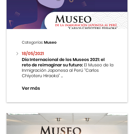
Centro Cultural Peruano Japonés
Cursos
Museo de la Inmigración Japonesa
Categorías:
Museo
Fondo Editorial
18/05/2021
Día Internacional de los Museos 2021: el
reto de reimaginar su futuro:
El Museo de la
Teatro Peruano Japonés
Inmigración Japonesa al Perú “Carlos
Chiyoteru Hiraoka” ...
Ver más