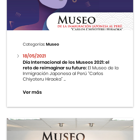
Centro Cultural Peruano Japonés
Cursos
Museo de la Inmigración Japonesa
Categorías:
Museo
Fondo Editorial
18/05/2021
Día Internacional de los Museos 2021: el
reto de reimaginar su futuro:
El Museo de la
Teatro Peruano Japonés
Inmigración Japonesa al Perú “Carlos
Chiyoteru Hiraoka” ...
Ver más