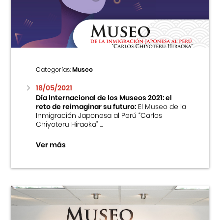
Centro Cultural Peruano Japonés
Cursos
Museo de la Inmigración Japonesa
Categorías:
Museo
Fondo Editorial
18/05/2021
Día Internacional de los Museos 2021: el
reto de reimaginar su futuro:
El Museo de la
Teatro Peruano Japonés
Inmigración Japonesa al Perú “Carlos
Chiyoteru Hiraoka” ...
Ver más