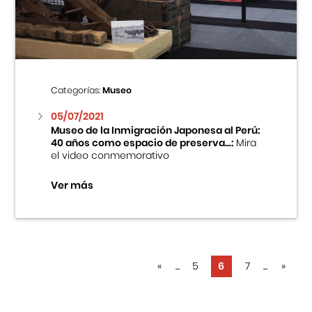
Categorías:
Museo
05/07/2021
Museo de la Inmigración Japonesa al Perú:
40 años como espacio de preserva...:
Mira
el video conmemorativo
Ver más
«
...
5
6
7
...
»