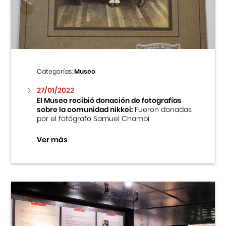
Centro Cultural Peruano Japonés
Cursos
Museo de la Inmigración Japonesa
Categorías:
Museo
Fondo Editorial
27/01/2022
El Museo recibió donación de fotografías
sobre la comunidad nikkei:
Fueron donadas
Teatro Peruano Japonés
por el fotógrafo Samuel Chambi
Ver más