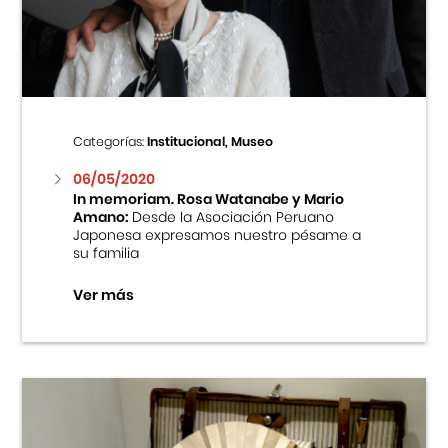
Centro Cultural Peruano Japonés
Cursos
Museo de la Inmigración Japonesa
Categorías:
Institucional, Museo
Fondo Editorial
06/05/2020
In memoriam. Rosa Watanabe y Mario
Amano:
Desde la Asociación Peruano
Teatro Peruano Japonés
Japonesa expresamos nuestro pésame a
su familia
Ver más