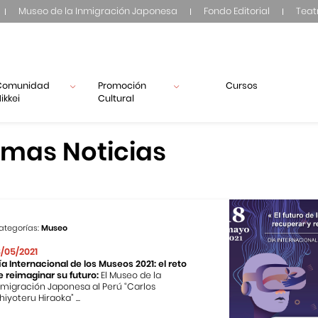
Museo de la Inmigración Japonesa
Fondo Editorial
Teat
Comunidad
Promoción
Cursos
ikkei
Cultural
imas Noticias
ategorías:
Museo
8/05/2021
ía Internacional de los Museos 2021: el reto
e reimaginar su futuro:
El Museo de la
nmigración Japonesa al Perú “Carlos
hiyoteru Hiraoka” ...