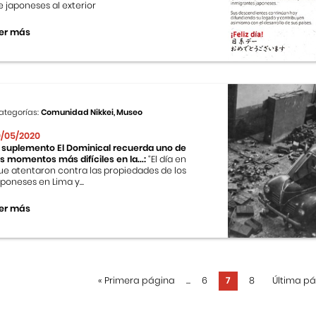
e japoneses al exterior
er más
ategorías:
Comunidad Nikkei, Museo
0/05/2020
l suplemento El Dominical recuerda uno de
os momentos más difíciles en la...:
“El día en
ue atentaron contra las propiedades de los
aponeses en Lima y...
er más
«
Primera página
...
6
7
8
Última p