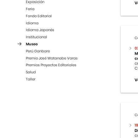
Exposición
V
Feria
Fondo Editorial
Idioma
Idioma Japonés
Institucional
C
Museo
0
Perú Ganbare
M
Premio José Watanabe Varas
c
c
Premios Proyectos Editoriales
C
Salud
Taller
V
C
1
D
c