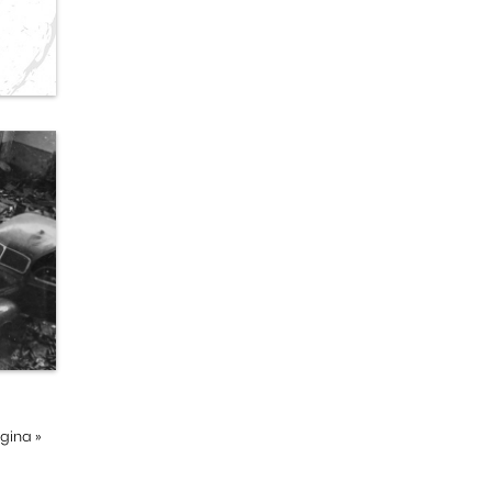
ágina
»