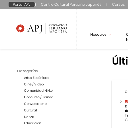
Portal APJ
Centro Cultural Peruano Japonés
Cursos
Nosotros
N
Últ
Categorías
Artes Escénicas
Cine / Video
Comunidad Nikkei
C
Concurso / Torneo
1
Conversatorio
D
Cultural
d
I
Danza
C
Educación