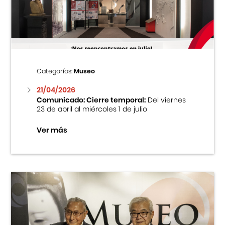
Centro Cultural Peruano Japonés
Cursos
Museo de la Inmigración Japonesa
Categorías:
Museo
Fondo Editorial
21/04/2026
Comunicado: Cierre temporal:
Del viernes
23 de abril al miércoles 1 de julio
Teatro Peruano Japonés
Ver más