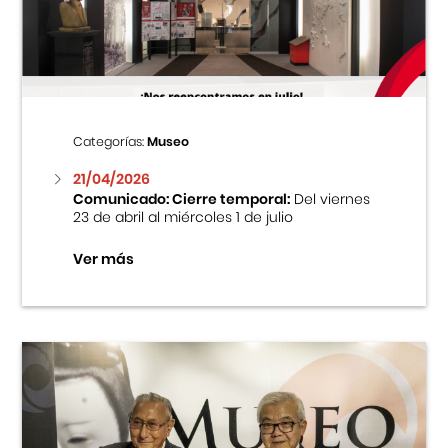
Centro Cultural Peruano Japonés
Cursos
Museo de la Inmigración Japonesa
Categorías:
Museo
Fondo Editorial
21/04/2026
Comunicado: Cierre temporal:
Del viernes
23 de abril al miércoles 1 de julio
Teatro Peruano Japonés
Ver más