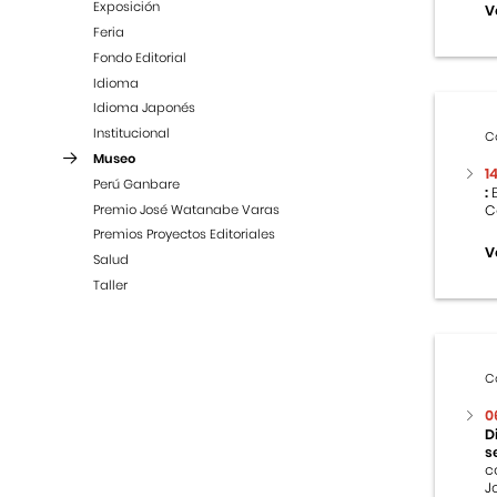
Exposición
V
Feria
Fondo Editorial
Idioma
Idioma Japonés
Institucional
C
Museo
1
Perú Ganbare
:
E
Premio José Watanabe Varas
C
Premios Proyectos Editoriales
V
Salud
Taller
C
0
D
s
c
J