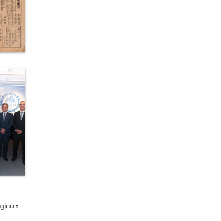
ágina
»