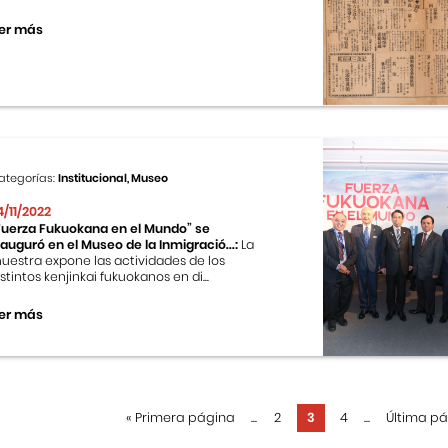
er más
ategorías:
Institucional, Museo
4/11/2022
Fuerza Fukuokana en el Mundo” se
nauguró en el Museo de la Inmigració...:
La
uestra expone las actividades de los
istintos kenjinkai fukuokanos en di...
er más
«
Primera página
...
2
3
4
...
Última p