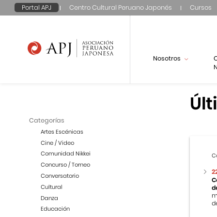
Portal APJ
Centro Cultural Peruano Japonés
Cursos
Nosotros
N
Últ
Categorías
Artes Escénicas
Cine / Video
Comunidad Nikkei
C
Concurso / Torneo
2
Conversatorio
C
Cultural
d
m
Danza
de
Educación