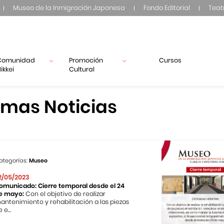
Museo de la Inmigración Japonesa
Fondo Editorial
Teat
Comunidad
Promoción
Cursos
ikkei
Cultural
imas Noticias
ategorías:
Museo
2/05/2023
omunicado: Cierre temporal desde el 24
e mayo:
Con el objetivo de realizar
antenimiento y rehabilitación a las piezas
 e...