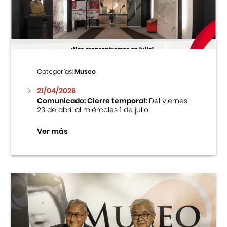
Centro Cultural Peruano Japonés
Cursos
Museo de la Inmigración Japonesa
Categorías:
Museo
Fondo Editorial
21/04/2026
Comunicado: Cierre temporal:
Del viernes
23 de abril al miércoles 1 de julio
Teatro Peruano Japonés
Ver más