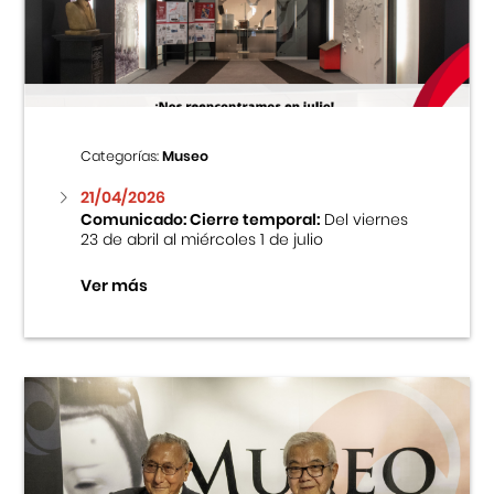
Centro Cultural Peruano Japonés
Cursos
Museo de la Inmigración Japonesa
Categorías:
Museo
Fondo Editorial
21/04/2026
Comunicado: Cierre temporal:
Del viernes
23 de abril al miércoles 1 de julio
Teatro Peruano Japonés
Ver más