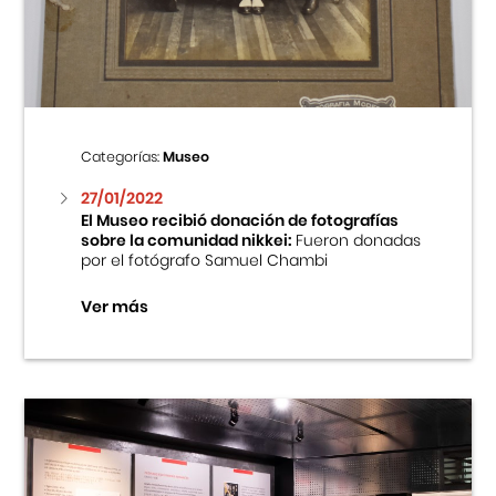
Centro Cultural Peruano Japonés
Cursos
Museo de la Inmigración Japonesa
Categorías:
Museo
Fondo Editorial
27/01/2022
El Museo recibió donación de fotografías
sobre la comunidad nikkei:
Fueron donadas
Teatro Peruano Japonés
por el fotógrafo Samuel Chambi
Ver más