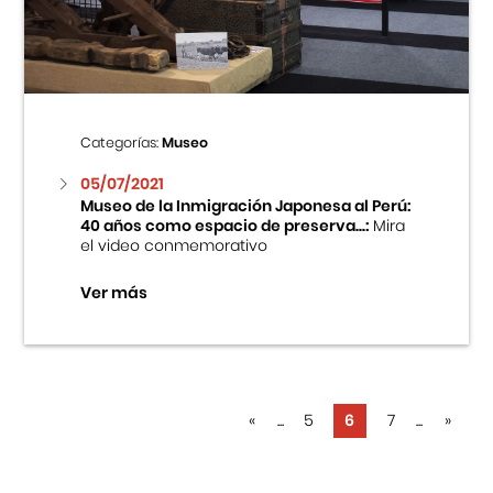
Categorías:
Museo
05/07/2021
Museo de la Inmigración Japonesa al Perú:
40 años como espacio de preserva...:
Mira
el video conmemorativo
Ver más
«
...
5
6
7
...
»