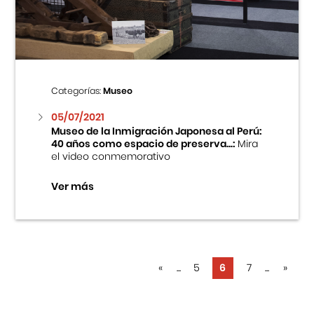
Categorías:
Museo
05/07/2021
Museo de la Inmigración Japonesa al Perú:
40 años como espacio de preserva...:
Mira
el video conmemorativo
Ver más
«
...
5
6
7
...
»