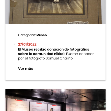
Centro Cultural Peruano Japonés
Cursos
Museo de la Inmigración Japonesa
Categorías:
Museo
Fondo Editorial
27/01/2022
El Museo recibió donación de fotografías
sobre la comunidad nikkei:
Fueron donadas
Teatro Peruano Japonés
por el fotógrafo Samuel Chambi
Ver más