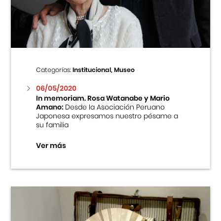
Centro Cultural Peruano Japonés
Cursos
Museo de la Inmigración Japonesa
Categorías:
Institucional, Museo
Fondo Editorial
06/05/2020
In memoriam. Rosa Watanabe y Mario
Amano:
Desde la Asociación Peruano
Teatro Peruano Japonés
Japonesa expresamos nuestro pésame a
su familia
Ver más