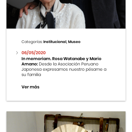
Centro Cultural Peruano Japonés
Cursos
Museo de la Inmigración Japonesa
Categorías:
Institucional, Museo
Fondo Editorial
06/05/2020
In memoriam. Rosa Watanabe y Mario
Amano:
Desde la Asociación Peruano
Teatro Peruano Japonés
Japonesa expresamos nuestro pésame a
su familia
Ver más