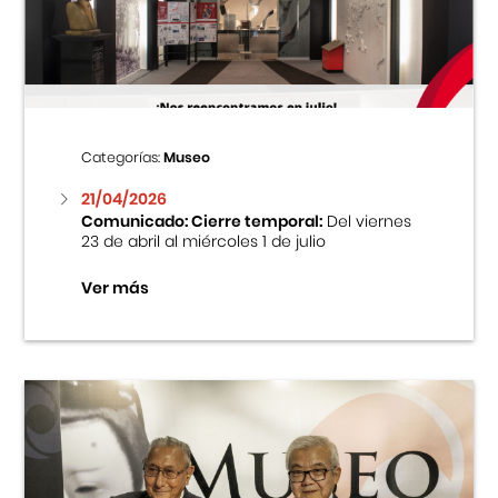
Centro Cultural Peruano Japonés
Cursos
Museo de la Inmigración Japonesa
Categorías:
Museo
Fondo Editorial
21/04/2026
Comunicado: Cierre temporal:
Del viernes
23 de abril al miércoles 1 de julio
Teatro Peruano Japonés
Ver más