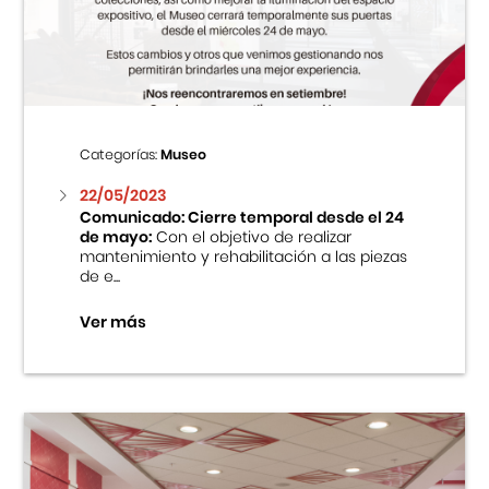
Centro Cultural Peruano Japonés
Cursos
Museo de la Inmigración Japonesa
Categorías:
Museo
Fondo Editorial
22/05/2023
Comunicado: Cierre temporal desde el 24
de mayo:
Con el objetivo de realizar
Teatro Peruano Japonés
mantenimiento y rehabilitación a las piezas
de e...
Ver más