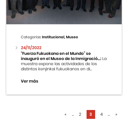
Categorías:
Institucional, Museo
24/11/2022
“Fuerza Fukuokana en el Mundo” se
inauguró en el Museo de la Inmigració...:
La
muestra expone las actividades de los
distintos kenjinkai fukuokanos en di...
Ver más
«
...
2
3
4
...
»