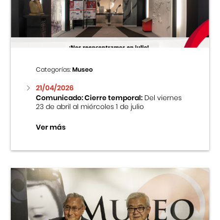
Centro Cultural Peruano Japonés
Cursos
Museo de la Inmigración Japonesa
Categorías:
Museo
Fondo Editorial
21/04/2026
Comunicado: Cierre temporal:
Del viernes
23 de abril al miércoles 1 de julio
Teatro Peruano Japonés
Ver más