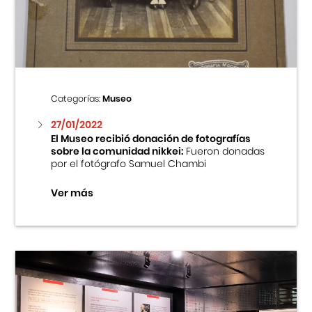
Centro Cultural Peruano Japonés
Cursos
Museo de la Inmigración Japonesa
Categorías:
Museo
Fondo Editorial
27/01/2022
El Museo recibió donación de fotografías
sobre la comunidad nikkei:
Fueron donadas
Teatro Peruano Japonés
por el fotógrafo Samuel Chambi
Ver más