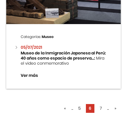
Categorías:
Museo
05/07/2021
Museo de la Inmigración Japonesa al Perú:
40 años como espacio de preserva...:
Mira
el video conmemorativo
Ver más
«
...
5
6
7
...
»