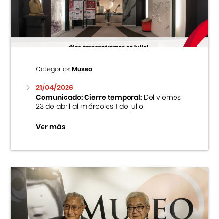
Centro Cultural Peruano Japonés
Cursos
Museo de la Inmigración Japonesa
Categorías:
Museo
Fondo Editorial
21/04/2026
Comunicado: Cierre temporal:
Del viernes
23 de abril al miércoles 1 de julio
Teatro Peruano Japonés
Ver más