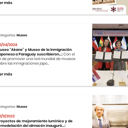
er más
ategorías:
Museo
2/04/2024
useo “Akane” y Museo de la Inmigración
aponesa a Paraguay suscribieron...:
Con el
in de promover una red mundial de museos
obre las inmigraciones japo...
er más
ategorías:
Museo
2/11/2023
royectos de mejoramiento lumínico y de
emodelación del almacén inauguró...: