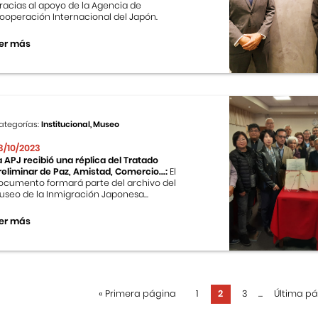
racias al apoyo de la Agencia de
ooperación Internacional del Japón.
er más
ategorías:
Institucional, Museo
3/10/2023
a APJ recibió una réplica del Tratado
reliminar de Paz, Amistad, Comercio...:
El
ocumento formará parte del archivo del
useo de la Inmigración Japonesa...
er más
«
Primera página
1
2
3
...
Última p