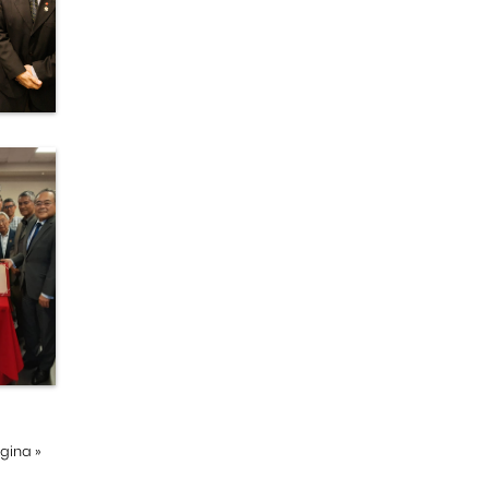
ágina
»