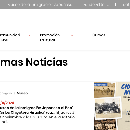
Museo de la Inmigración Japonesa
Fondo Editorial
Teat
Comunidad
Promoción
Cursos
ikkei
Cultural
imas Noticias
ategorías:
Museo
3/11/2024
useo de la Inmigración Japonesa al Perú
Carlos Chiyoteru Hiraoka” rea...:
El jueves 21
e noviembre a las 7:00 p. m. en el auditorio
nnai.