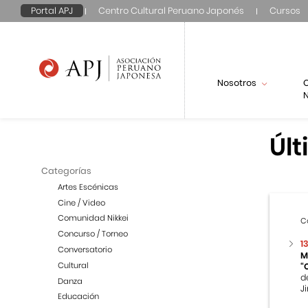
Portal APJ
Centro Cultural Peruano Japonés
Cursos
Nosotros
N
Últ
Categorías
Artes Escénicas
Cine / Video
Comunidad Nikkei
C
Concurso / Torneo
1
Conversatorio
M
Cultural
“
d
Danza
Ji
Educación