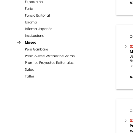
Exposición
V
Feria
Fondo Editorial
Idioma
Idioma Japonés
Institucional
C
Museo
0
Perú Ganbare
M
Premio José Watanabe Varas
J
f
Premios Proyectos Editoriales
s
Salud
Taller
V
C
0
P
r