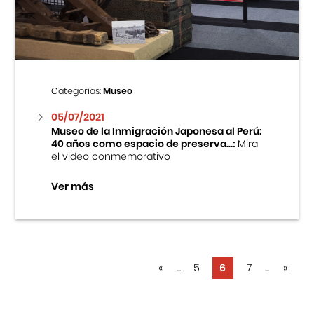
Categorías:
Museo
05/07/2021
Museo de la Inmigración Japonesa al Perú:
40 años como espacio de preserva...:
Mira
el video conmemorativo
Ver más
«
...
5
6
7
...
»