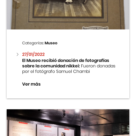
Centro Cultural Peruano Japonés
Cursos
Museo de la Inmigración Japonesa
Categorías:
Museo
Fondo Editorial
27/01/2022
El Museo recibió donación de fotografías
sobre la comunidad nikkei:
Fueron donadas
Teatro Peruano Japonés
por el fotógrafo Samuel Chambi
Ver más