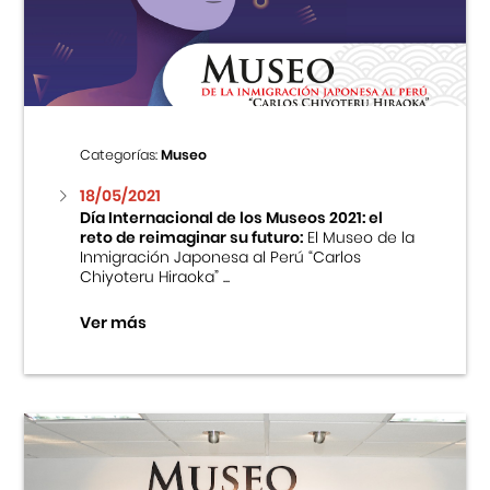
Centro Cultural Peruano Japonés
Cursos
Museo de la Inmigración Japonesa
Categorías:
Museo
Fondo Editorial
18/05/2021
Día Internacional de los Museos 2021: el
reto de reimaginar su futuro:
El Museo de la
Teatro Peruano Japonés
Inmigración Japonesa al Perú “Carlos
Chiyoteru Hiraoka” ...
Ver más