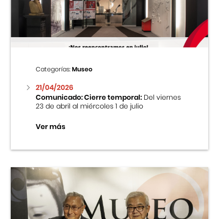
Centro Cultural Peruano Japonés
Cursos
Museo de la Inmigración Japonesa
Categorías:
Museo
Fondo Editorial
21/04/2026
Comunicado: Cierre temporal:
Del viernes
23 de abril al miércoles 1 de julio
Teatro Peruano Japonés
Ver más