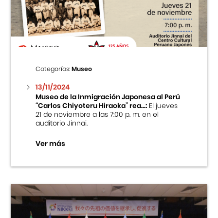
Centro Cultural Peruano Japonés
Cursos
Museo de la Inmigración Japonesa
Categorías:
Museo
Fondo Editorial
13/11/2024
Museo de la Inmigración Japonesa al Perú
“Carlos Chiyoteru Hiraoka” rea...:
El jueves
Teatro Peruano Japonés
21 de noviembre a las 7:00 p. m. en el
auditorio Jinnai.
Ver más