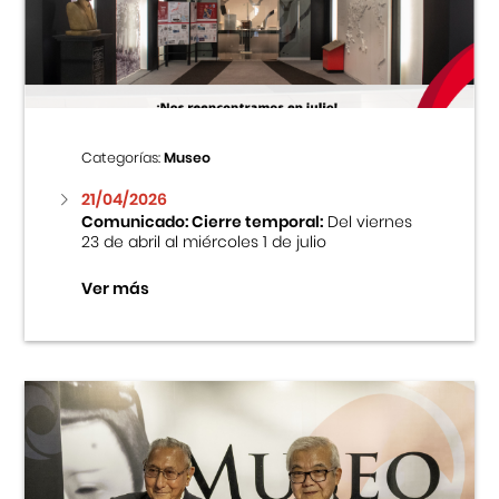
Centro Cultural Peruano Japonés
Cursos
Museo de la Inmigración Japonesa
Categorías:
Museo
Fondo Editorial
21/04/2026
Comunicado: Cierre temporal:
Del viernes
23 de abril al miércoles 1 de julio
Teatro Peruano Japonés
Ver más