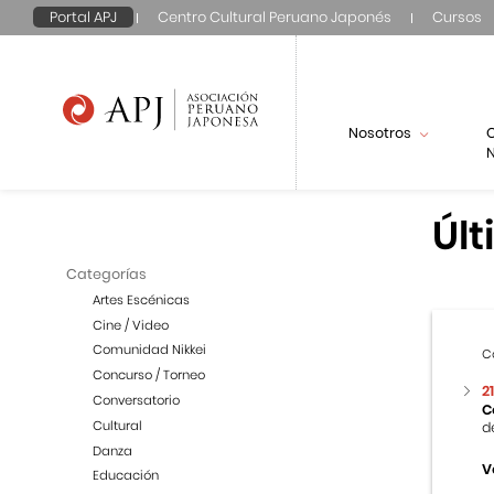
Portal APJ
Centro Cultural Peruano Japonés
Cursos
Nosotros
N
Últ
Categorías
Artes Escénicas
Cine / Video
Comunidad Nikkei
C
Concurso / Torneo
2
Conversatorio
C
Cultural
d
Danza
V
Educación