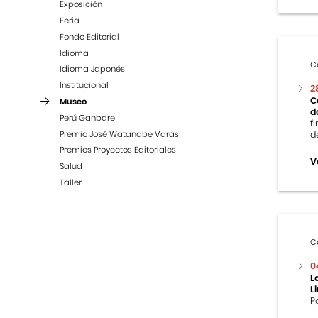
Exposición
Feria
Fondo Editorial
Idioma
C
Idioma Japonés
Institucional
2
C
Museo
d
Perú Ganbare
f
Premio José Watanabe Varas
d
Premios Proyectos Editoriales
V
Salud
Taller
C
0
L
L
P