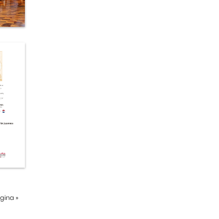
ágina
»