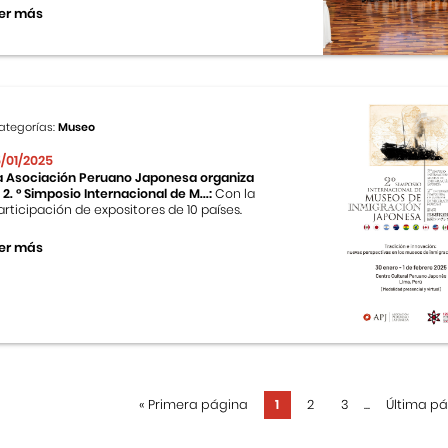
er más
ategorías:
Museo
5/01/2025
a Asociación Peruano Japonesa organiza
l 2. ° Simposio Internacional de M...:
Con la
articipación de expositores de 10 países.
er más
«
Primera página
1
2
3
...
Última p