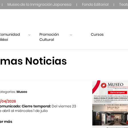
Museo de la Inmigración Japonesa
Fondo Editorial
Teat
Comunidad
Promoción
Cursos
ikkei
Cultural
imas Noticias
ategorías:
Museo
1/04/2026
omunicado: Cierre temporal:
Del viernes 23
e abril al miércoles 1 de julio
er más