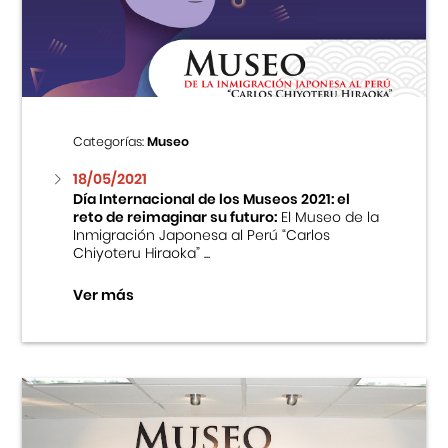
Centro Cultural Peruano Japonés
Cursos
Museo de la Inmigración Japonesa
Categorías:
Museo
Fondo Editorial
18/05/2021
Día Internacional de los Museos 2021: el
reto de reimaginar su futuro:
El Museo de la
Teatro Peruano Japonés
Inmigración Japonesa al Perú “Carlos
Chiyoteru Hiraoka” ...
Ver más