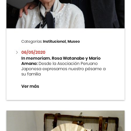
Centro Cultural Peruano Japonés
Cursos
Museo de la Inmigración Japonesa
Categorías:
Institucional, Museo
Fondo Editorial
06/05/2020
In memoriam. Rosa Watanabe y Mario
Amano:
Desde la Asociación Peruano
Teatro Peruano Japonés
Japonesa expresamos nuestro pésame a
su familia
Ver más