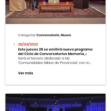
Centro Cultural Peruano Japonés
Cursos
Museo de la Inmigración Japonesa
Categorías:
Conversatorio, Museo
Fondo Editorial
26/04/2022
Este jueves 28 se emitirá nuevo programa
del Ciclo de Conversatorios Memoria...:
Teatro Peruano Japonés
Será el tercero dedicado a las
‘Comunidades Nikkei de Provincias’ con in...
Ver más