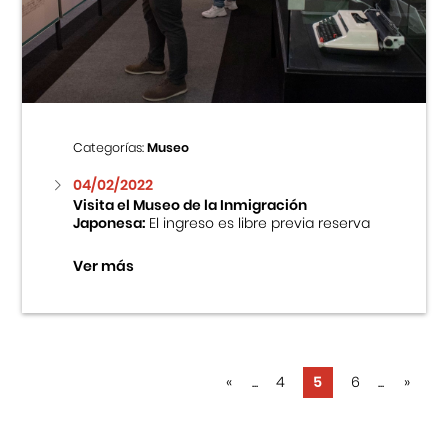
Categorías:
Museo
04/02/2022
Visita el Museo de la Inmigración
Japonesa:
El ingreso es libre previa reserva
Ver más
«
...
4
5
6
...
»