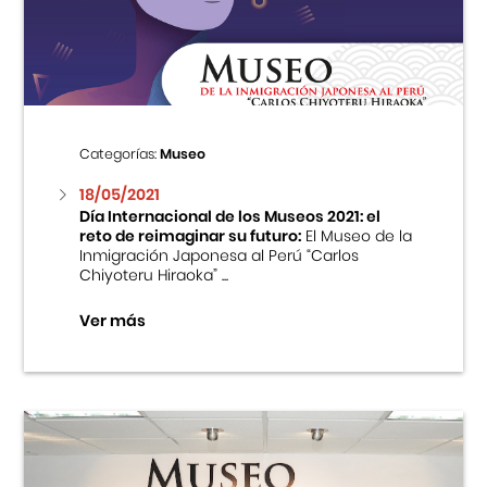
Centro Cultural Peruano Japonés
Cursos
Museo de la Inmigración Japonesa
Categorías:
Museo
Fondo Editorial
18/05/2021
Día Internacional de los Museos 2021: el
reto de reimaginar su futuro:
El Museo de la
Teatro Peruano Japonés
Inmigración Japonesa al Perú “Carlos
Chiyoteru Hiraoka” ...
Ver más