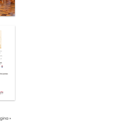
ágina
»