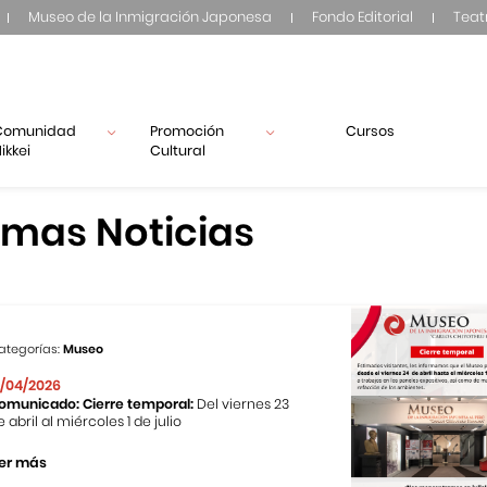
Museo de la Inmigración Japonesa
Fondo Editorial
Teat
Comunidad
Promoción
Cursos
ikkei
Cultural
imas Noticias
ategorías:
Museo
1/04/2026
omunicado: Cierre temporal:
Del viernes 23
e abril al miércoles 1 de julio
er más