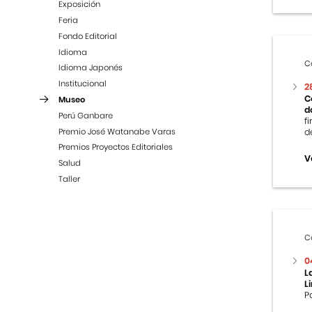
Exposición
Feria
Fondo Editorial
Idioma
C
Idioma Japonés
Institucional
2
C
Museo
d
Perú Ganbare
f
Premio José Watanabe Varas
d
Premios Proyectos Editoriales
V
Salud
Taller
C
0
L
L
P