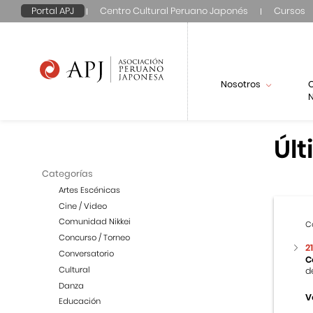
Portal APJ
Centro Cultural Peruano Japonés
Cursos
Nosotros
N
Últ
Categorías
Artes Escénicas
Cine / Video
Comunidad Nikkei
C
Concurso / Torneo
2
Conversatorio
C
Cultural
d
Danza
V
Educación