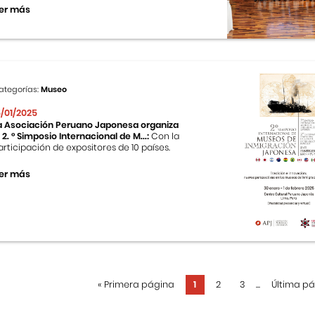
er más
ategorías:
Museo
5/01/2025
a Asociación Peruano Japonesa organiza
l 2. ° Simposio Internacional de M...:
Con la
articipación de expositores de 10 países.
er más
«
Primera página
1
2
3
...
Última p