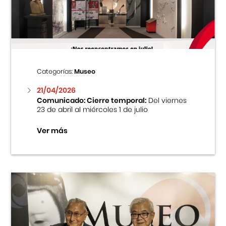
Centro Cultural Peruano Japonés
Cursos
Museo de la Inmigración Japonesa
Categorías:
Museo
Fondo Editorial
21/04/2026
Comunicado: Cierre temporal:
Del viernes
23 de abril al miércoles 1 de julio
Teatro Peruano Japonés
Ver más