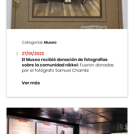
Centro Cultural Peruano Japonés
Cursos
Museo de la Inmigración Japonesa
Categorías:
Museo
Fondo Editorial
27/01/2022
El Museo recibió donación de fotografías
sobre la comunidad nikkei:
Fueron donadas
Teatro Peruano Japonés
por el fotógrafo Samuel Chambi
Ver más