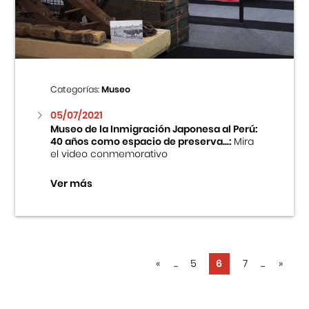
Categorías:
Museo
05/07/2021
Museo de la Inmigración Japonesa al Perú:
40 años como espacio de preserva...:
Mira
el video conmemorativo
Ver más
«
...
5
6
7
...
»