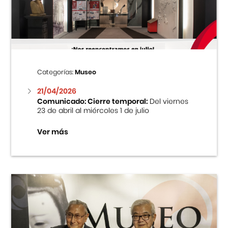
Centro Cultural Peruano Japonés
Cursos
Museo de la Inmigración Japonesa
Categorías:
Museo
Fondo Editorial
21/04/2026
Comunicado: Cierre temporal:
Del viernes
23 de abril al miércoles 1 de julio
Teatro Peruano Japonés
Ver más